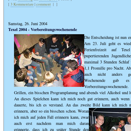
[
3 Kommentare
|
comment
|
]
Samstag, 26. Juni 2004
Texel 2004 - Vorbereitungswochenende
Die Entscheidung ist nun en
Am 23. Juli geht es wied
Ferienfreizeit auf Te
pupertierenden Jugendlich
maximal 3 Stunden Schlaf 
1,1 Promille pro Nacht. Ab
auch nicht anders gew
Wochenende gab es
Vorbereitungswochenende
Grillen, ein bisschen Programplanung und abends viel Alkohol und l
An dieses Spielchen kann ich mich noch gut erinnern, auch wenn
dauerte, bis ich es verstand. An das zweite Bild kann ich mich n
erinnern, aber so ein bisschen schon.
Woran
ich mich auf jeden Fall erinnern kann, zwar
auch erst nachdem man mich daran
erinnerte, dass ich zu später Stunde den