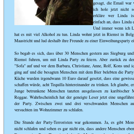
gesagt, die Email war 
ich hole jetzt nicht 
erkläre wer Linda i
einfach an, dass Linda e
Und immer wenn ich Li
hat es mit viel Alkohol zu tun. Linda wohnt jetzt in Riemst in Belg
Maastricht und lud deshalb ihre Freunde zu einer Einweihungsparty e
So begab es sich, dass über 30 Menschen gestern aus Siegburg u
Riemst fuhren, um mit Linda Party zu feiern. Aber zurück zu de
"Sofa" auf und vor dem Barbara, Christiane, Anne, Rolf, Kons und i
ging auf und die besagten Menschen mit dem Bier belebten die Party
Küche wurden irgendwann 10 Euro darauf gesetzt, dass eine gewisse
schaffen würde, acht Tequilla hintereinander zu trinken. Ich glaube, er
Junge betrunkene Menschen tanzten ausgelassen zu karibischer 
Reggae. Wahrhscheinlich hat der geneigte Leser jetzt eine ungefähr
der Party. Zwischen zwei und drei verschwanden Menschen a
versuchten im Wohnzimmer zu schlafen.
Die Stunde der Party-Terroristen war gekommen. Ja, es gibt Men
nicht schlafen und sehen es gar nicht ein, dass andere Menschen eben