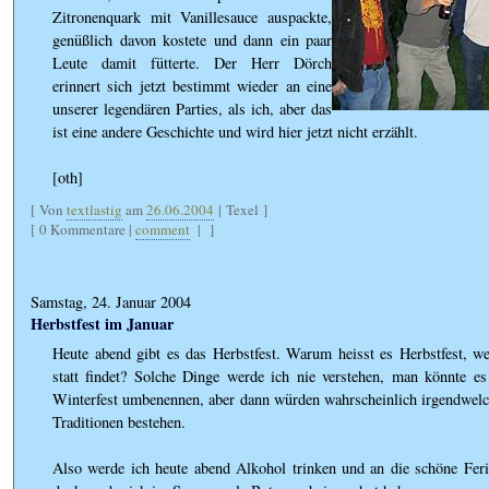
Zitronenquark mit Vanillesauce auspackte,
genüßlich davon kostete und dann ein paar
Leute damit fütterte. Der Herr Dörch
erinnert sich jetzt bestimmt wieder an eine
unserer legendären Parties, als ich, aber das
ist eine andere Geschichte und wird hier jetzt nicht erzählt.
[oth]
[ Von
textlastig
am
26.06.2004
| Texel ]
[ 0 Kommentare |
comment
|
]
Samstag, 24. Januar 2004
Herbstfest im Januar
Heute abend gibt es das Herbstfest. Warum heisst es Herbstfest, w
statt findet? Solche Dinge werde ich nie verstehen, man könnte es
Winterfest umbenennen, aber dann würden wahrscheinlich irgendwelc
Traditionen bestehen.
Also werde ich heute abend Alkohol trinken und an die schöne Ferie