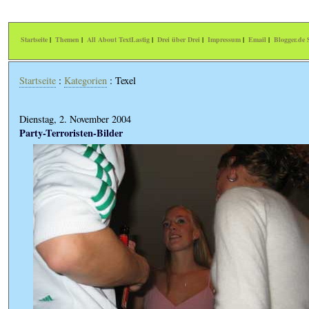
Startseite
|
Themen
|
All About TextLastig
|
Drei über Drei
|
Impressum
|
Email
|
Blogger.de S
Startseite
:
Kategorien
: Texel
Dienstag, 2. November 2004
Party-Terroristen-Bilder