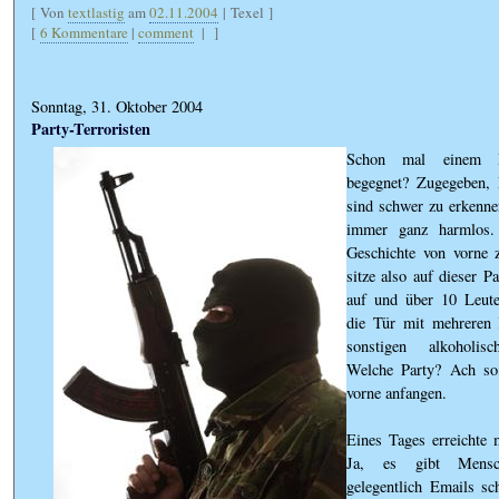
[ Von
textlastig
am
02.11.2004
| Texel ]
[
6 Kommentare
|
comment
|
]
Sonntag, 31. Oktober 2004
Party-Terroristen
Schon mal einem Par
begegnet? Zugegeben, P
sind schwer zu erkenne
immer ganz harmlos
Geschichte von vorne 
sitze also auf dieser Pa
auf und über 10 Leu
die Tür mit mehreren 
sonstigen alkoholis
Welche Party? Ach so,
vorne anfangen.
Eines Tages erreichte 
Ja, es gibt Mensc
gelegentlich Emails sc