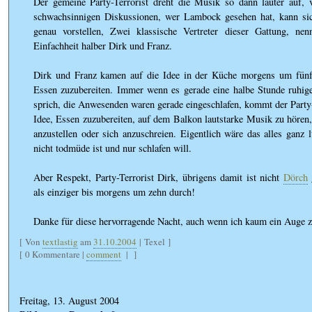
Der gemeine Party-Terrorist dreht die Musik so dann lauter auf, ve
schwachsinnigen Diskussionen, wer Lambock gesehen hat, kann sic
genau vorstellen, Zwei klassische Vertreter dieser Gattung, ne
Einfachheit halber Dirk und Franz.
Dirk und Franz kamen auf die Idee in der Küche morgens um fünf
Essen zuzubereiten. Immer wenn es gerade eine halbe Stunde ruhig
sprich, die Anwesenden waren gerade eingeschlafen, kommt der Party-
Idee, Essen zuzubereiten, auf dem Balkon lautstarke Musik zu hören
anzustellen oder sich anzuschreien. Eigentlich wäre das alles ganz
nicht todmüde ist und nur schlafen will.
Aber Respekt, Party-Terrorist Dirk, übrigens damit ist nicht
Dörch
g
als einziger bis morgens um zehn durch!
Danke für diese hervorragende Nacht, auch wenn ich kaum ein Auge z
[ Von
textlastig
am
31.10.2004
| Texel ]
[ 0 Kommentare |
comment
|
]
Freitag, 13. August 2004