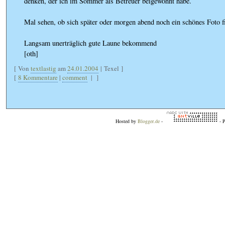
denken, der ich im Sommer als Betreuer beigewohnt habe.
Mal sehen, ob sich später oder morgen abend noch ein schönes Foto f
Langsam unerträglich gute Laune bekommend
[oth]
[ Von
textlastig
am
24.01.2004
| Texel ]
[
8 Kommentare
|
comment
|
]
Hosted by
Blogger.de
-
- 