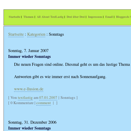
Startseite
|
Themen
|
All About TextLastig
|
Drei über Drei
|
Impressum
|
Email
|
Blogger.de S
Startseite
:
Kategorien
: Sonntags
Sonntag, 7. Januar 2007
Immer wieder Sonntags
Die neuen Fragen sind online. Diesmal geht es um das lustige Thema
Antworten gibt es wie immer erst nach Sonnenaufgang.
www.e-llusion.de
[ Von
textlastig
am
07.01.2007
| Sonntags ]
[ 0 Kommentare |
comment
|
]
Sonntag, 31. Dezember 2006
Immer wieder Sonntags